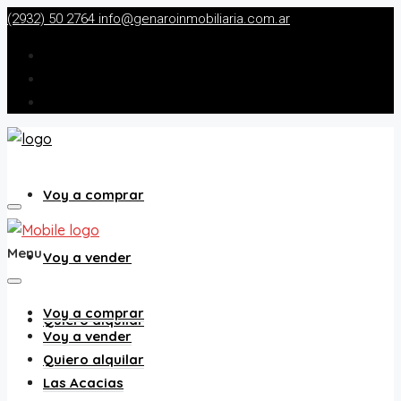
(2932) 50 2764
info@genaroinmobiliaria.com.ar
Voy a comprar
Menu
Voy a vender
Voy a comprar
Quiero alquilar
Voy a vender
Quiero alquilar
Las Acacias
Las Acacias