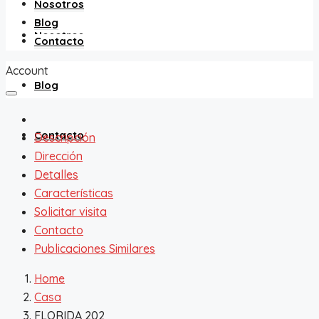
Nosotros
Blog
Nosotros
Contacto
Account
Blog
Contacto
Descripción
Dirección
Detalles
Características
Solicitar visita
Contacto
Publicaciones Similares
Home
Casa
FLORIDA 202