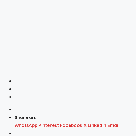
Share on:
WhatsApp
Pinterest
Facebook
X
LinkedIn
Email