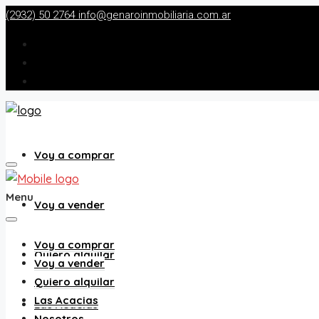
(2932) 50 2764
info@genaroinmobiliaria.com.ar
Voy a comprar
Menu
Voy a vender
Voy a comprar
Quiero alquilar
Voy a vender
Quiero alquilar
Las Acacias
Las Acacias
Nosotros