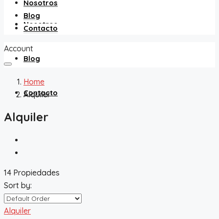
Nosotros
Blog
Nosotros
Contacto
Account
Blog
Home
Contacto
Alquiler
Alquiler
14 Propiedades
Sort by:
Alquiler