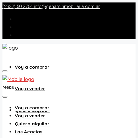
(2932) 50 2764
info@genaroinmobiliaria.com.ar
Voy a comprar
Menu
Voy a vender
Voy a comprar
Quiero alquilar
Voy a vender
Quiero alquilar
Las Acacias
Las Acacias