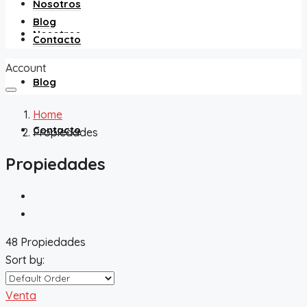
Nosotros
Blog
Nosotros
Contacto
Account
Blog
Home
Contacto
Propiedades
Propiedades
48 Propiedades
Sort by:
Venta