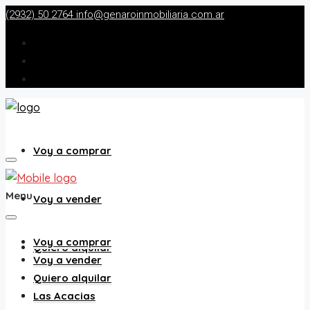
(2932) 50 2764
info@genaroinmobiliaria.com.ar
Voy a comprar
Menu
Voy a vender
Voy a comprar
Quiero alquilar
Voy a vender
Quiero alquilar
Las Acacias
Las Acacias